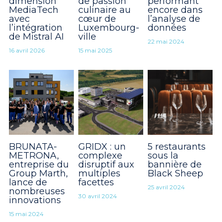
dimension
de passion
performant
MediaTech
culinaire au
encore dans
avec
cœur de
l’analyse de
l’intégration
Luxembourg-
données
de Mistral AI
ville
22 mai 2024
16 avril 2026
15 mai 2025
BRUNATA-
GRIDX : un
5 restaurants
METRONA,
complexe
sous la
entreprise du
disruptif aux
bannière de
Group Marth,
multiples
Black Sheep
Utilisation des cookies
lance de
facettes
25 avril 2024
nombreuses
Nous utilisons des cookies pour assurer une
30 avril 2024
innovations
expérience de navigation fluide. En
acceptant, vous approuvez l'utilisation de
15 mai 2024
cookies.
En savoir plus