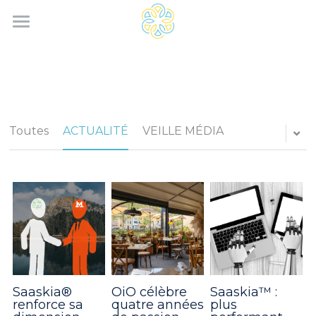
Home
Services
Saaskia®
Toutes
ACTUALITÉ
VEILLE MÉDIA
Actus
Contact
Rechercher
Français
Français
Saaskia®
OiO célèbre
Saaskia™ :
renforce sa
quatre années
plus
English