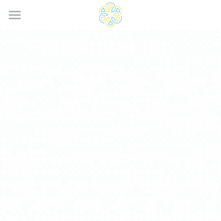
Home
Services
Saaskia®
Actus
Contact
Rechercher
Français
Français
English