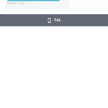
Refuser Tout
Tél.
Qui sommes-nous ?
Keep Contact 
fresh content agency
 est une agence 
indépendante implantée depuis plus de 15 ans au 
Luxembourg.
Nous accompagnons nos clients dans de nombreux 
domaines tels que les relations presse et publics, la 
veille média et l'intelligence économique avec 
Saaskia
®
, le conseil en communication et en stratégie 
digitale, la création de contenus rafraîchissants et la 
communication sensible et de crise.
Parce que nos métiers sont en perpétuel 