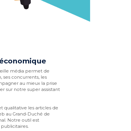
e économique
 veille média permet de 
 ses concurrents, les 
pagner au mieux la prise 
de décision des dirigeants, nous pouvons compter sur notre super assistant 
qualitative les articles de 
web au Grand-Duché de 
. Notre outil est 
ublicitaires.