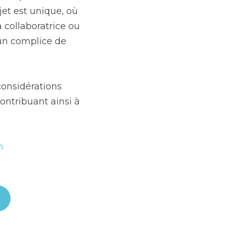
et est unique, où 
collaboratrice ou 
un complice de 
onsidérations 
ntribuant ainsi à 
m