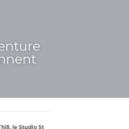
enture 
onnent
ll, le Studio St 