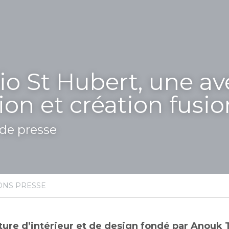
io St Hubert, une av
ion et création fusi
e presse
ONS PRESSE
ure d’intérieur et de design fondé par Anouk Thi