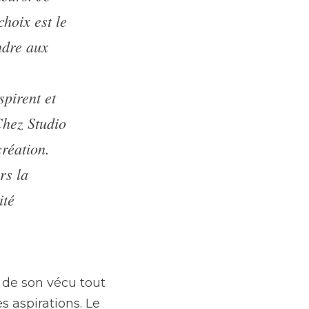
hoix est le 
dre aux 
pirent et 
hez Studio 
réation. 
s la 
té 
de son vécu tout 
aspirations. Le 