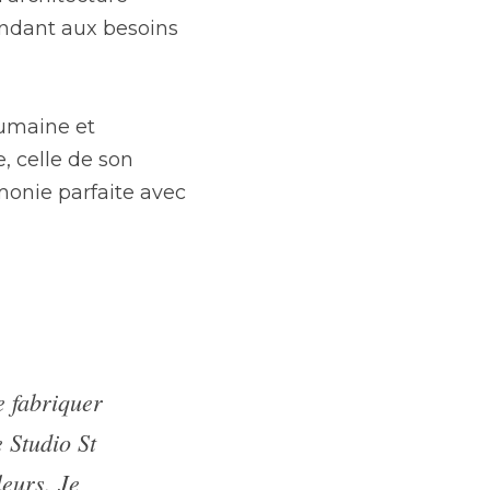
ndant aux besoins 
umaine et 
 celle de son 
monie parfaite avec 
 fabriquer 
 Studio St 
eurs. Je 