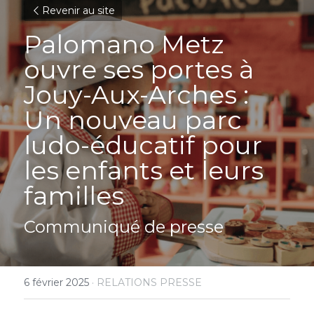
Revenir au site
Palomano Metz 
ouvre ses portes à 
Jouy-Aux-Arches : 
Un nouveau parc 
ludo-éducatif pour 
les enfants et leurs 
familles
Communiqué de presse
6 février 2025
·
RELATIONS PRESSE