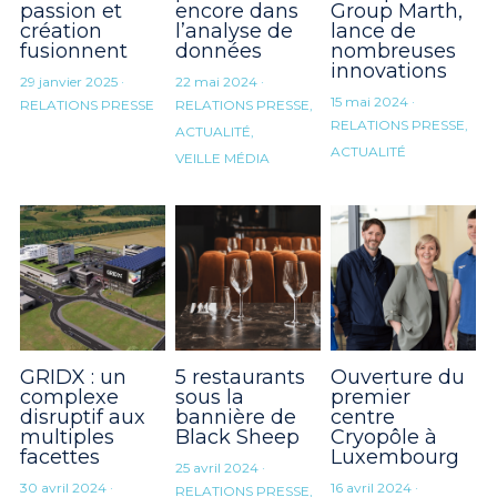
passion et
encore dans
Group Marth,
création
l’analyse de
lance de
fusionnent
données
nombreuses
innovations
29 janvier 2025
·
22 mai 2024
·
15 mai 2024
·
RELATIONS PRESSE
RELATIONS PRESSE,
RELATIONS PRESSE,
ACTUALITÉ,
ACTUALITÉ
VEILLE MÉDIA
GRIDX : un
5 restaurants
Ouverture du
complexe
sous la
pre​mier
disruptif aux
bannière de
centre
multiples
Black Sheep
Cryopôle à
facettes
Luxembourg
25 avril 2024
·
30 avril 2024
·
16 avril 2024
·
RELATIONS PRESSE,