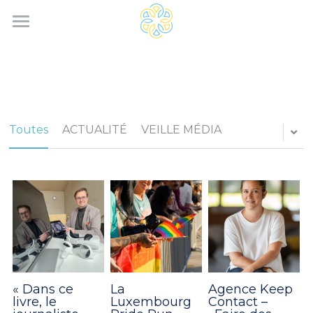
Home
Services
Saaskia®
Toutes
ACTUALITÉ
VEILLE MÉDIA
Actus
Contact
Rechercher
Français
Français
« Dans ce
La
Agence Keep
livre, le
Luxembourg
Contact –
English