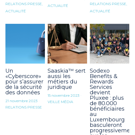
RELATIONS PRESSE,
RELATIONS PRESSE,
ACTUALITÉ
ACTUALITÉ
ACTUALITÉ
Un
Saaskia™️ sert
Sodexo
«Cyberscore»
aussi les
Benefits &
pour s’assurer
métiers du
Rewards
de la sécurité
juridique
Services
des données
devient
15 novembre 2023
·
Pluxee : plus
21 novembre 2023
·
VEILLE MÉDIA
de 80.000
RELATIONS PRESSE
bénéficiaires
au
Luxembourg
basculeront
progressivemen