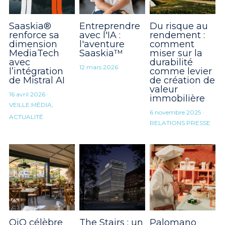
Saaskia®
Entreprendre
Du risque au
renforce sa
avec l'IA :
rendement :
dimension
l'aventure
comment
MediaTech
Saaskia™
miser sur la
avec
durabilité
12 mars 2026
l’intégration
comme levier
de Mistral AI
de création de
valeur
16 avril 2026
·
immobilière
VEILLE MÉDIA,
6 novembre 2025
·
ACTUALITÉ
RELATIONS PRESSE
OiO célèbre
The Stairs : un
Palomano