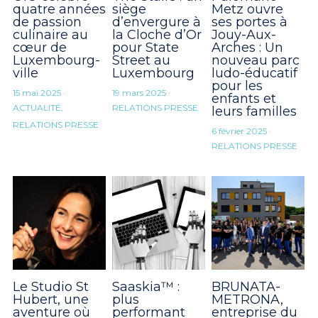
quatre années
siège
Metz ouvre
de passion
d’envergure à
ses portes à
culinaire au
la Cloche d’Or
Jouy-Aux-
cœur de
pour State
Arches : Un
Luxembourg-
Street au
nouveau parc
ville
Luxembourg
ludo-éducatif
pour les
15 mai 2025
·
19 mars 2025
·
enfants et
ACTUALITÉ,
RELATIONS PRESSE
leurs familles
RELATIONS PRESSE
6 février 2025
·
RELATIONS PRESSE
Le Studio St
Saaskia™ :
BRUNATA-
Hubert, une
plus
METRONA,
aventure où
performant
entreprise du