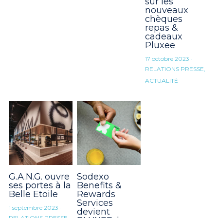
sur les
nouveaux
chèques
repas &
cadeaux
Pluxee
17 octobre 2023
·
RELATIONS PRESSE,
ACTUALITÉ
G.A.N.G. ouvre
Sodexo
ses portes à la
Benefits &
Belle Etoile
Rewards
Services
1 septembre 2023
·
devient
RELATIONS PRESSE,