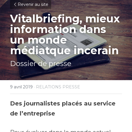
Revenir au site
Vitalbriefing, mieux 
information dans 
un monde 
médiatque incerain
Dossier de presse
9 avril 2019
·
RELATIONS PRESSE
Des journalistes placés au service 
de l’entreprise