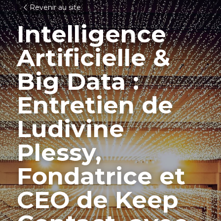
Revenir au site
Intelligence 
Artificielle & 
Big Data : 
Entretien de 
Ludivine 
Plessy, 
Fondatrice et 
CEO de Keep 