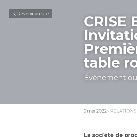
Revenir au site
CRISE 
Invitati
Premièr
table r
Événement ouv
5 mai 2022
·
RELATIONS
La société de pro