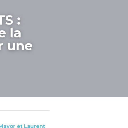
 : 
 la 
 une 
Mayor et Laurent 