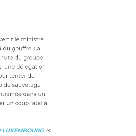
tit le ministre 
du gouffre. La 
chute du groupe 
s, une délégation 
ur tenter de 
o de sauvetage 
ntraînée dans un 
r un coup fatal à 
D LUXEMBOURG
et 