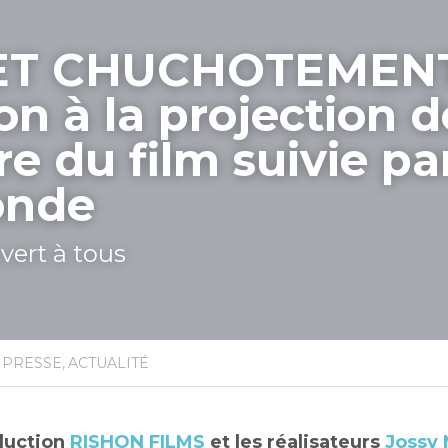
ET CHUCHOTEMENTS
on à la projection de
e du film suivie par
onde
ert à tous
 PRESSE,
ACTUALITÉ
duction 
RISHON FILMS 
et les réalisateurs 
Jossy 