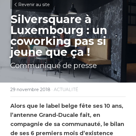
Revenir au site
Silversquare à 
Luxembourg : un 
coworking pas si 
jeune que ça !
Communiqué de presse
29 novembre 2018
·
ACTUALITÉ
Alors que le label belge fête ses 10 ans, 
l’antenne Grand-Ducale fait, en 
compagnie de sa communauté, le bilan 
de ses 6 premiers mois d’existence