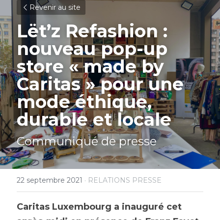
Revenir au site
Lët’z Refashion : 
nouveau pop-up 
store « made by 
Caritas » pour une 
mode éthique, 
durable et locale
Communiqué de presse
22 septembre 2021
·
RELATIONS PRESSE
Caritas Luxembourg a inauguré cet 