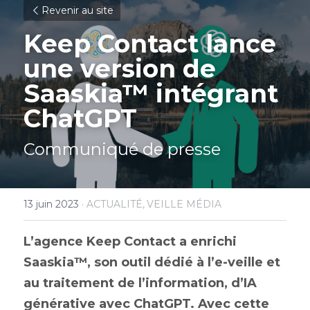
Revenir au site
Keep Contact lance 
une version de 
Saaskia™ intégrant 
ChatGPT
Communiqué de presse
13 juin 2023
·
ACTUALITÉ,
VEILLE MÉDIA
L’agence Keep Contact a enrichi 
Saaskia™, son outil dédié à l’e-veille et 
au traitement de l’information, d’IA 
générative avec ChatGPT. Avec cette 