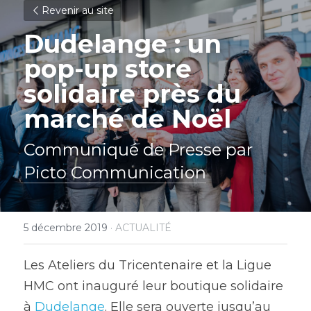
Revenir au site
Dudelange : un 
pop-up store 
solidaire près du 
marché de Noël
Communiqué de Presse par 
Picto Communication
5 décembre 2019
·
ACTUALITÉ
Les Ateliers du Tricentenaire et la Ligue 
HMC ont inauguré leur boutique solidaire 
à 
Dudelange
. Elle sera ouverte jusqu’au 