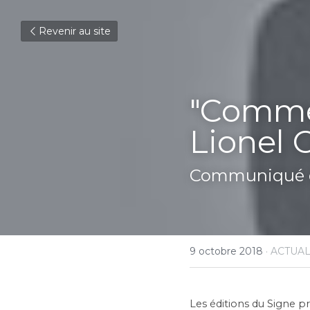
Revenir au site
"Comme 
Lionel 
Communiqué d
9 octobre 2018
·
ACTUAL
Les éditions du Signe pr