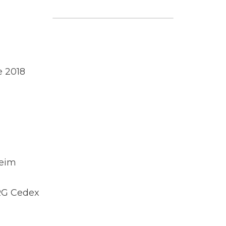
e 2018
heim
G Cedex