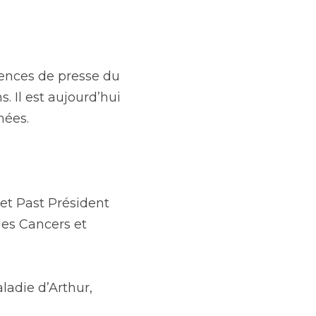
ences de presse du 
Il est aujourd’hui 
nées.
t Past Président 
les Cancers et 
adie d’Arthur, 