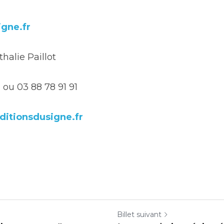
gne.fr
halie Paillot
2 ou 03 88 78 91 91
ditionsdusigne.fr
Billet suivant