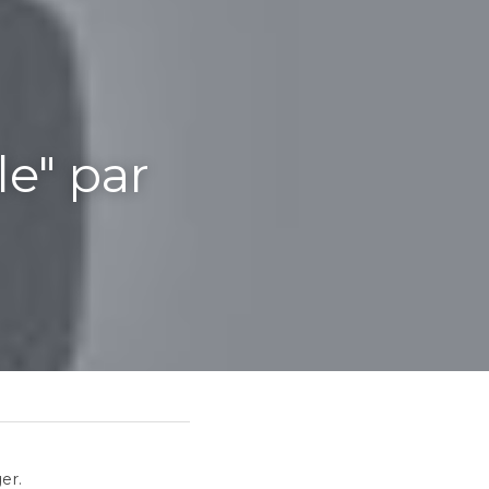
" par 
er.