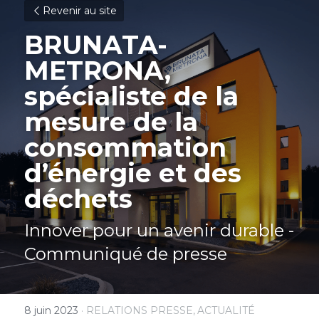
Revenir au site
BRUNATA-
METRONA,
spécialiste de la 
mesure de la 
consommation 
d’énergie et des 
déchets
Innover pour un avenir durable - 
Communiqué de presse
8 juin 2023
·
RELATIONS PRESSE,
ACTUALITÉ