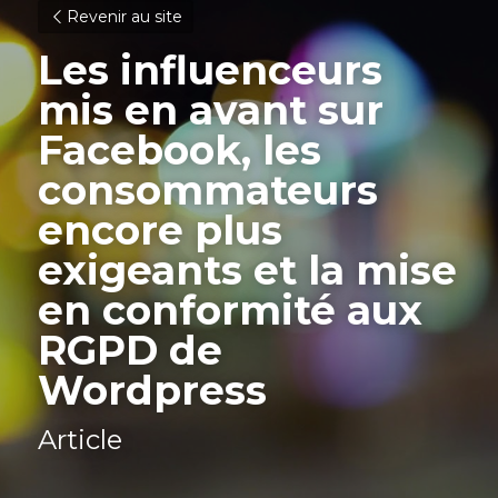
Revenir au site
Les influenceurs 
mis en avant sur 
Facebook, les 
consommateurs 
encore plus 
exigeants et la mise 
en conformité aux 
RGPD de 
Wordpress
Article